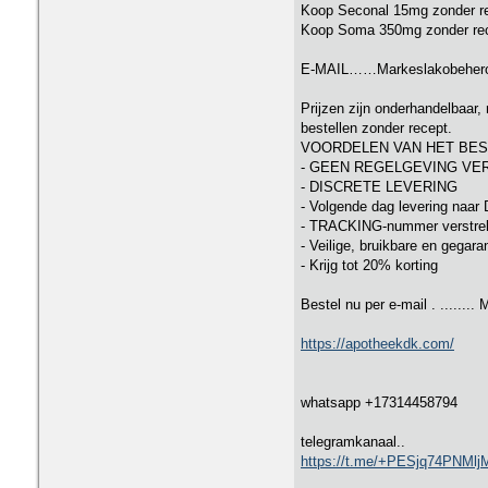
Koop Seconal 15mg zonder r
Koop Soma 350mg zonder re
E-MAIL……Markeslakobeher
Prijzen zijn onderhandelbaar, 
bestellen zonder recept.
VOORDELEN VAN HET BEST
- GEEN REGELGEVING VE
- DISCRETE LEVERING
- Volgende dag levering na
- TRACKING-nummer verstrekt 
- Veilige, bruikbare en gegara
- Krijg tot 20% korting
Bestel nu per e-mail . ......
https://apotheekdk.com/
whatsapp +17314458794
telegramkanaal..
https://t.me/+PESjq74PNMl