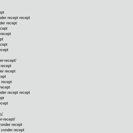
ept
er recept recept
der recept
cept
recept
pt
cept
ecept
r-recept/
recept
er recept
cept
 recept
recept
der recept recept
ept
ecept
m/
r-recept/
onder recept
zonder recept