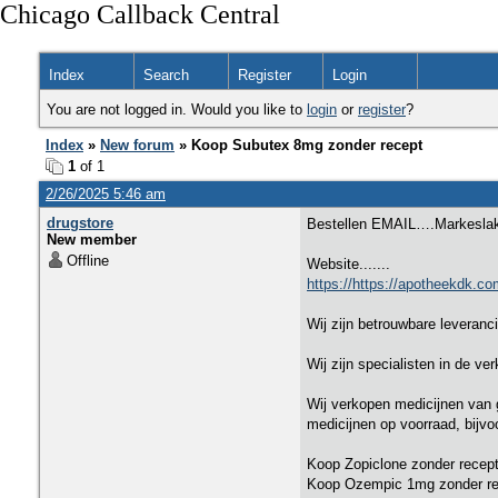
Chicago Callback Central
Index
Search
Register
Login
You are not logged in. Would you like to
login
or
register
?
Index
»
New forum
» Koop Subutex 8mg zonder recept
1
of 1
2/26/2025 5:46 am
drugstore
Bestellen EMAIL….Markesla
New member
Offline
Website.......
https://https://apotheekdk.co
Wij zijn betrouwbare leveran
Wij zijn specialisten in de ve
Wij verkopen medicijnen van 
medicijnen op voorraad, bijvo
Koop Zopiclone zonder recep
Koop Ozempic 1mg zonder re