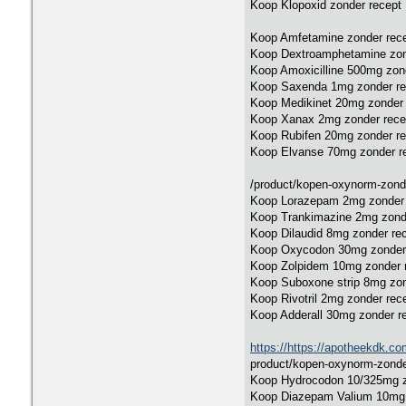
Koop Klopoxid zonder recept
Koop Amfetamine zonder rec
Koop Dextroamphetamine zond
Koop Amoxicilline 500mg zon
Koop Saxenda 1mg zonder re
Koop Medikinet 20mg zonder 
Koop Xanax 2mg zonder rece
Koop Rubifen 20mg zonder re
Koop Elvanse 70mg zonder r
/product/kopen-oxynorm-zonde
Koop Lorazepam 2mg zonder 
Koop Trankimazine 2mg zond
Koop Dilaudid 8mg zonder re
Koop Oxycodon 30mg zonder
Koop Zolpidem 10mg zonder 
Koop Suboxone strip 8mg zon
Koop Rivotril 2mg zonder rec
Koop Adderall 30mg zonder r
https://https://apotheekdk.co
product/kopen-oxynorm-zonde
Koop Hydrocodon 10/325mg z
Koop Diazepam Valium 10mg 