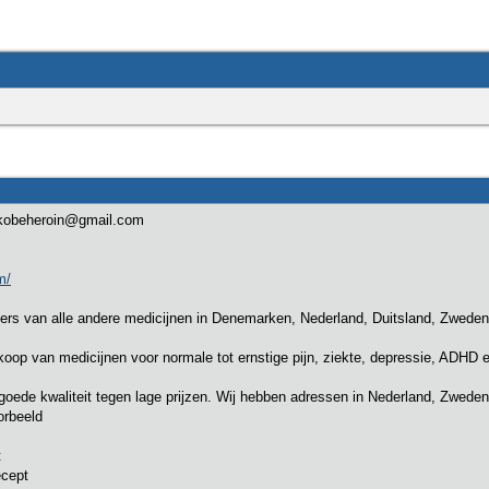
kobeheroin@gmail.com
m/
ciers van alle andere medicijnen in Denemarken, Nederland, Duitsland, Zwede
rkoop van medicijnen voor normale tot ernstige pijn, ziekte, depressie, ADHD e
goede kwaliteit tegen lage prijzen. Wij hebben adressen in Nederland, Zwed
orbeeld
t
cept