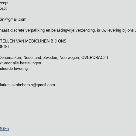
ecept
cept
oin@gmail.com
naast discrete verpakking en belastingvrije verzending, is uw levering bij ons
ELLEN VAN MEDICIJNEN BIJ ONS.
REIST
ar Denemarken, Nederland, Zweden, Noorwegen, OVERDRACHT
voor alle bestellingen
ndeerde levering
.. Markeslakobeheroin@gmail.com
jMGFh