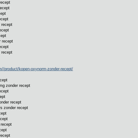
recept
ecept
ept
ecept
 recept
ecept
ept
 recept
ecept
 recept
om//product/kopen-oxynorm-zonder-recept/
cept
mg zonder recept
ecept
ept
nder recept
s zonder recept
cept
cept
recept
cept
ecept